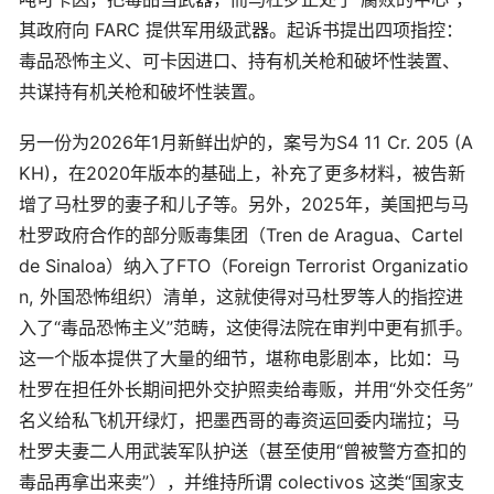
其政府向 FARC 提供军用级武器。起诉书提出四项指控：
毒品恐怖主义、可卡因进口、持有机关枪和破坏性装置、
共谋持有机关枪和破坏性装置。
另一份为2026年1月新鲜出炉的，案号为S4 11 Cr. 205 (A
KH)，在2020年版本的基础上，补充了更多材料，被告新
增了马杜罗的妻子和儿子等。另外，2025年，美国把与马
杜罗政府合作的部分贩毒集团（Tren de Aragua、Cartel
de Sinaloa）纳入了FTO（Foreign Terrorist Organizatio
n, 外国恐怖组织）清单，这就使得对马杜罗等人的指控进
入了“毒品恐怖主义”范畴，这使得法院在审判中更有抓手。
这一个版本提供了大量的细节，堪称电影剧本，比如：马
杜罗在担任外长期间把外交护照卖给毒贩，并用“外交任务”
名义给私飞机开绿灯，把墨西哥的毒资运回委内瑞拉；马
杜罗夫妻二人用武装军队护送（甚至使用“曾被警方查扣的
毒品再拿出来卖”），并维持所谓 colectivos 这类“国家支