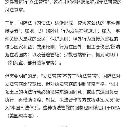
这件事进行“立法管辖”，这样才能弥补跨境犯罪无法可管的
司法真空。
于是，国际法（习惯法）逐渐形成一套大家公认的“事件连
接要素”：属地，即（部分）行为发生在我这儿；属人：事
件关键人是我的公民；保护原则：境外行为直接危害我的
核心国家利益；效果原则：行为在国外，但主要伤害/影响
落在我国内；以及普遍管辖：少数极端罪行，抓到就能审
（如海盗、部分战争罪等）。
但需要明确的是，“立法管辖”不等于“执法管辖”。国际法对
立法管辖比较宽松，但对执法管辖的限制非常严格，他国
领土上的执法行动必须征得东道国同意，或由东道国负责
执行，再借助引渡、制裁、执法合作等方式将涉案人员“接
入”本国司法体系。这种执法管辖的限制也同样适用于DEA
（美国缉毒署）。