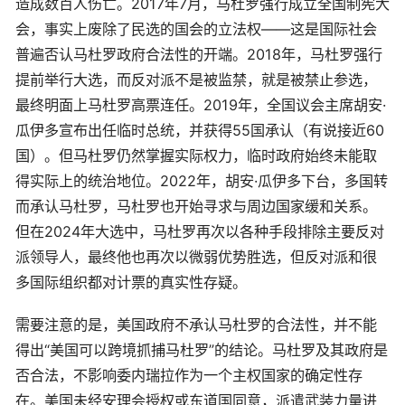
造成数百人伤亡。2017年7月，马杜罗强行成立全国制宪大
会，事实上废除了民选的国会的立法权——这是国际社会
普遍否认马杜罗政府合法性的开端。2018年，马杜罗强行
提前举行大选，而反对派不是被监禁，就是被禁止参选，
最终明面上马杜罗高票连任。2019年，全国议会主席胡安·
瓜伊多宣布出任临时总统，并获得55国承认（有说接近60
国）。但马杜罗仍然掌握实际权力，临时政府始终未能取
得实际上的统治地位。2022年，胡安·瓜伊多下台，多国转
而承认马杜罗，马杜罗也开始寻求与周边国家缓和关系。
但在2024年大选中，马杜罗再次以各种手段排除主要反对
派领导人，最终他也再次以微弱优势胜选，但反对派和很
多国际组织都对计票的真实性存疑。
需要注意的是，美国政府不承认马杜罗的合法性，并不能
得出“美国可以跨境抓捕马杜罗”的结论。马杜罗及其政府是
否合法，不影响委内瑞拉作为一个主权国家的确定性存
在。美国未经安理会授权或东道国同意，派遣武装力量进