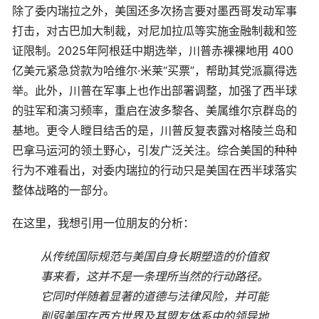
除了委内瑞拉之外，美国还多次扬言要对墨西哥发动军事
打击，对古巴加大制裁，对尼加拉瓜等实施金融制裁和签
证限制。2025年阿根廷中期选举，川普赤裸裸地用 400
亿美元紧急贷款为哈维尔·米莱“买票”，帮助其党派赢得选
举。此外，川普在军事上也作出部署调整，加强了西半球
的驻军和演习频率，重启在波多黎各、美属维尔京群岛的
基地。更令人瞠目结舌的是，川普反复表露对格陵兰岛和
巴拿马运河的领土野心，引发广泛关注。综合美国的种种
行为不难看出，对委内瑞拉的行动只是美国在西半球落实
整体战略的一部分。
在这里，我想引用一位朋友的分析：
从传统国际规范与美国自身长期塑造的价值叙
事来看，这并不是一条理所当然的行动路径。
它同时伴随着显著的道德与法律风险，并可能
削弱美国在西方世界及其盟友体系中的领导地