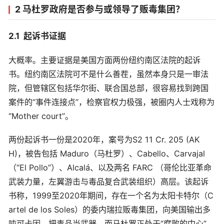
2 马杜罗政府是否参与或领导了贩毒集团？
2.1 起诉书证据
大概率。主要证据是美国方面两份纽约南区法院的起诉
书。纽约南区法院可不是什么善茬，虽然本身只是一审法
院，但管辖区包括华尔街、联合国总部，很容易找到跨国
案件的“事件连接点”，检察官权力极强，被圈内人士戏称为
“Mother court”。
两份起诉书一份是2020年，案号为S2 11 Cr. 205 (AK
H)，被告包括 Maduro（马杜罗）、Cabello、Carvajal
（“El Pollo”）、Alcalá、以及两名 FARC （哥伦比亚革命
武装力量，左翼游击与毒品复合武装组织）高层。该起诉
书称，1999至2020年期间，存在一个名为太阳卡特尔（C
artel de los Soles）的委内瑞拉贩毒集团，向美国输出多
吨可卡因，把毒品当武器，而马杜罗正处于“腐败的中心”，