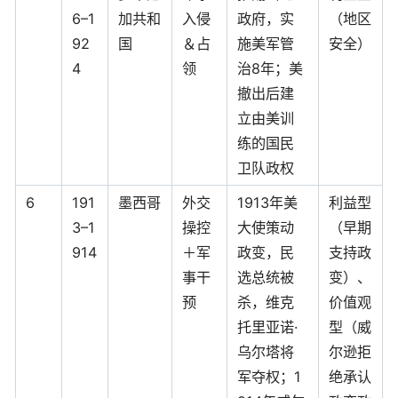
6–1
加共和
入侵
政府，实
（地区
92
国
＆占
施美军管
安全）
4
领
治8年；美
撤出后建
立由美训
练的国民
卫队政权
6
191
墨西哥
外交
1913年美
利益型
3–1
操控
大使策动
（早期
914
＋军
政变，民
支持政
事干
选总统被
变）、
预
杀，维克
价值观
托里亚诺·
型（威
乌尔塔将
尔逊拒
军夺权；1
绝承认