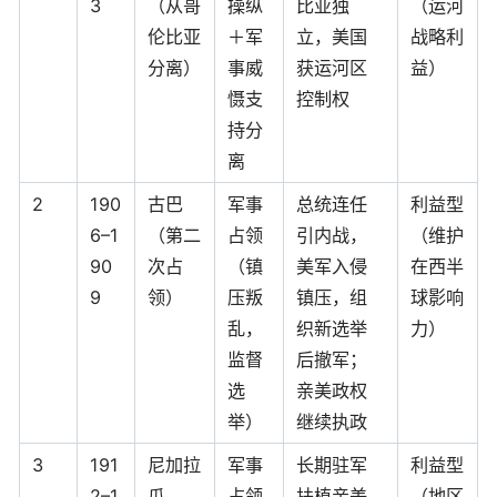
3
（从哥
操纵
比亚独
（运河
伦比亚
＋军
立，美国
战略利
分离）
事威
获运河区
益）
慑支
控制权
持分
离
2
190
古巴
军事
总统连任
利益型
6–1
（第二
占领
引内战，
（维护
90
次占
（镇
美军入侵
在西半
9
领）
压叛
镇压，组
球影响
乱，
织新选举
力）
监督
后撤军；
选
亲美政权
举）
继续执政
3
191
尼加拉
军事
长期驻军
利益型
2–1
瓜
占领
扶植亲美
（地区