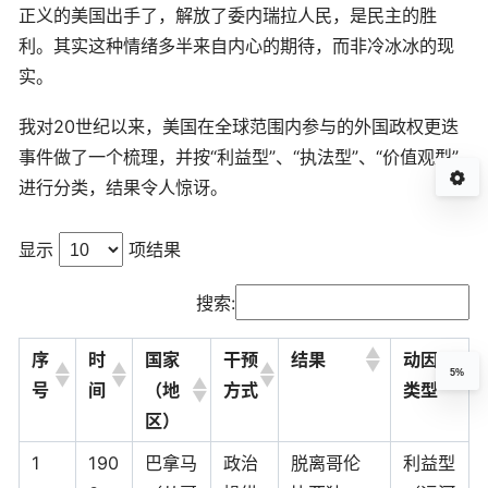
正义的美国出手了，解放了委内瑞拉人民，是民主的胜
利。其实这种情绪多半来自内心的期待，而非冷冰冰的现
实。
我对20世纪以来，美国在全球范围内参与的外国政权更迭
事件做了一个梳理，并按“利益型”、“执法型”、“价值观型”
进行分类，结果令人惊讶。
显示
项结果
搜索:
序
时
国家
干预
结果
动因
5%
号
间
（地
方式
类型
区）
1
190
巴拿马
政治
脱离哥伦
利益型