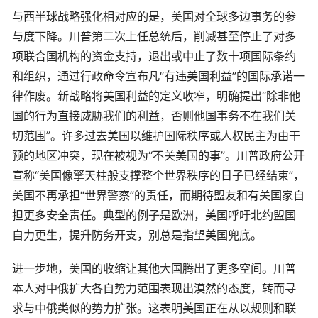
与西半球战略强化相对应的是，美国对全球多边事务的参
与度下降。川普第二次上任总统后，削减甚至停止了对多
项联合国机构的资金支持，退出或中止了数十项国际条约
和组织，通过行政命令宣布凡“有违美国利益”的国际承诺一
律作废。新战略将美国利益的定义收窄，明确提出“除非他
国的行为直接威胁我们的利益，否则他国事务不在我们关
切范围”。许多过去美国以维护国际秩序或人权民主为由干
预的地区冲突，现在被视为“不关美国的事”。川普政府公开
宣称“美国像擎天柱般支撑整个世界秩序的日子已经结束”，
美国不再承担“世界警察”的责任，而期待盟友和有关国家自
担更多安全责任。典型的例子是欧洲，美国呼吁北约盟国
自力更生，提升防务开支，别总是指望美国兜底。
进一步地，美国的收缩让其他大国腾出了更多空间。川普
本人对中俄扩大各自势力范围表现出漠然的态度，转而寻
求与中俄类似的势力扩张。这表明美国正在从以规则和联