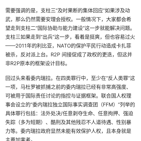
需要强调的是，支柱三“及时果断的集体回应”如果涉及动
武，那么仍然需要安理会授权。一般情况下，大家都会希
望走到支柱二“国际协助与能力建设”这一步就能解决问题。
支柱三如果走到“出兵”这一步，看着是挺爽，但也容易过火
——2011年的利比亚，NATO的保护平民行动造成卡扎菲
被杀，反对派上台。R2P 间接促成了政权的更迭，但这并
非R2P原本的框架设计目标。
回过头来看委内瑞拉。在四类罪行中，至少在“反人类罪”这
一项，马杜罗被抓捕之前的委内瑞拉已经有非常高强度、
可被用于国际责任讨论的指控与证据框架。联合国人权理
事会设立的“委内瑞拉独立国际事实调查团（FFM）”列举的
具体罪行包括：法外处决/任意剥夺生命、任意拘押、强迫
失踪（多为短期）、酷刑及其他残忍不人道待遇、性别暴
力等。委内瑞拉政府显然未能有效保护人权，且本身就是
主要加害者。