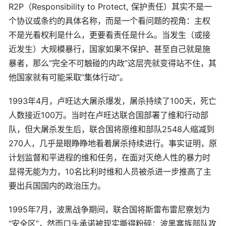
R2P（Responsibility to Protect, 保护责任）其实不是一
个协议或条约的具体名称，而是一个看问题的视角：主权
不是光看权利是什么，更要看责任是什么。当发生（或接
近发生）大规模暴行，国家如果不保护、甚至自己就是施
暴者，那么“完全不可触碰的内政”这层壳就变得站不住，其
他国家就有可能采取“集体行动”。
1993年4月，卢旺达大屠杀爆发，屠杀持续了100天，死亡
人数接近100万。当时在卢旺达联合国部署了维和行动部
队，但大屠杀发生后，联合国将原维和部队2548人缩减到
270人，几乎是眼睁睁地看着屠杀持续进行。事实证明，原
计划监督和平进程的维和任务，在面对灭绝人性的暴力时
显得无能为力，10名比利时维和人员被杀进一步推高了主
要出兵国国内的政治压力。
1995年7月，波黑战争期间，联合国将斯雷布雷尼察划为
“安全区”，然而口头承诺被现实撕得粉碎：波黑塞族部队攻