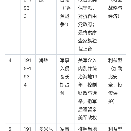
93
（“香
保守派，
战略与
3
蕉战
对抗自由
经济）
争”）
党政府；
最终索摩
查家族独
裁上台
4
191
海地
军事
美军介入
利益型
5–1
入侵
内乱并统
（加勒
93
＆长
治海地19
比安
4
期占
年，控制
全，投
领
财政与选
资保
举；撤军
护）
后遗留亲
美军政权
5
191
多米尼
军事
推翻当地
利益型