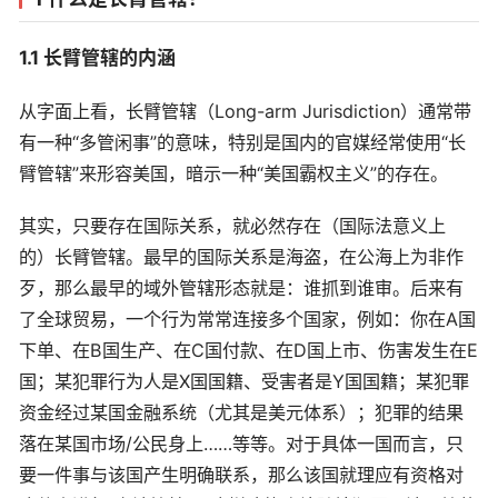
1.1 长臂管辖的内涵
从字面上看，长臂管辖（Long-arm Jurisdiction）通常带
有一种“多管闲事”的意味，特别是国内的官媒经常使用“长
臂管辖”来形容美国，暗示一种“美国霸权主义”的存在。
其实，只要存在国际关系，就必然存在（国际法意义上
的）长臂管辖。最早的国际关系是海盗，在公海上为非作
歹，那么最早的域外管辖形态就是：谁抓到谁审。后来有
了全球贸易，一个行为常常连接多个国家，例如：你在A国
下单、在B国生产、在C国付款、在D国上市、伤害发生在E
国；某犯罪行为人是X国国籍、受害者是Y国国籍；某犯罪
资金经过某国金融系统（尤其是美元体系）；犯罪的结果
落在某国市场/公民身上……等等。对于具体一国而言，只
要一件事与该国产生明确联系，那么该国就理应有资格对