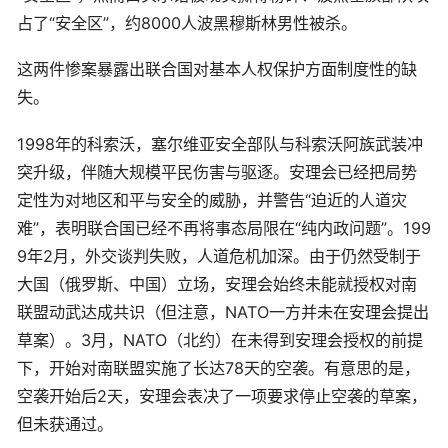
占了“安全区”，约8000人波黑穆斯林男性被杀。
这两件惨案暴露出联合国对基本人权保护方面制度性的缺
失。
1998年的科索沃，塞尔维亚安全部队与科索沃阿族武装冲
突升级，伴随大规模平民伤害与驱逐。安理会已经把局势
定性为对地区和平与安全的威胁，并警告“迫近的人道灾
难”，表明联合国已经不再将事态局限在“纯内政问题”。199
9年2月，外交谈判失败，人道危机加深。由于仍然受制于
大国（俄罗斯、中国）立场，安理会始终未能就授权对南
联盟动武达成共识（但注意，NATO一方并未在安理会提出
草案）。3月，NATO（北约）在未得到安理会授权的前提
下，开始对南联盟实施了长达78天的空袭。有意思的是，
空袭开始后2天，安理会表决了一项要求停止空袭的草案，
但未获通过。