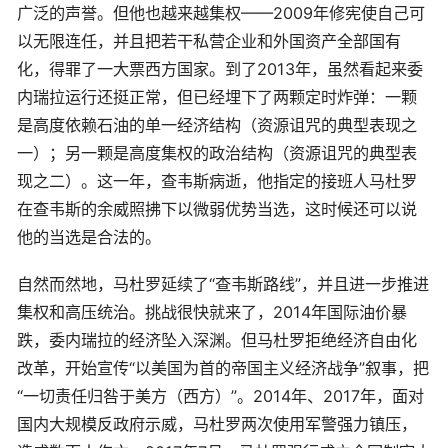
广泛的声誉。但他也越来越集权——2009年修宪使自己可
以无限连任，并且把若干私营企业和外国资产全部国有
化，得罪了一大票西方国家。到了2013年，虽然看起来委
内瑞拉运行还挺正常，但已经埋下了两颗定时炸弹：一颗
是高度依赖石油的单一经济结构（资源诅咒的典型表现之
一）；另一颗是高度集权的政治结构（资源诅咒的典型表
现之二）。这一年，查韦斯病逝，他指定的接班人马杜罗
在查韦斯的余威照拂下以微弱优势当选，这时候还可以说
他的当选是合法的。
自然而然地，马杜罗延续了“查韦斯路线”，并且进一步推进
集权和高压统治。挑战很快就来了，2014年国际油价暴
跌，委内瑞拉的经济坠入深渊。但马杜罗拒绝经济自由化
改革，开始宣传“以美国为首的帝国主义经济战争”叙事，把
“一切责任归咎于美方（西方）”。2014年、2017年，面对
国内大规模反政府示威，马杜罗两次使用军警强力镇压，