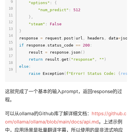
"options"
:
{
"num_predict"
:
512
}
,
"steam"
:
False
}
response 
=
 request
.
post
(
url
,
 headers
,
 data
=
json
if
 response
.
status_code 
==
200
:
    result 
=
 response
.
json
(
)
return
 result
.
get
(
"response"
,
""
)
else
:
raise
 Exception
(
f"Error! Status Code: 
{
resp
这就完成了一个基本的输入prompt，返回response的过
程。
可以从ollama的Github库了解详细文档：
https://github.c
om/ollama/ollama/blob/main/docs/api.md
。上述示例
中，应用场景是批量翻译字幕，所以使用的是非流式响应