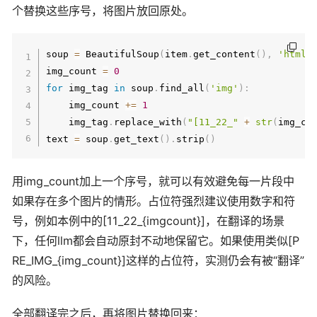
个替换这些序号，将图片放回原处。
soup 
=
 BeautifulSoup
(
item
.
get_content
(
)
,
'html.
img_count 
=
0
for
 img_tag 
in
 soup
.
find_all
(
'img'
)
:
    img_count 
+=
1
    img_tag
.
replace_with
(
"[11_22_"
+
str
(
img_co
text 
=
 soup
.
get_text
(
)
.
strip
(
)
用img_count加上一个序号，就可以有效避免每一片段中
如果存在多个图片的情形。占位符强烈建议使用数字和符
号，例如本例中的[11_22_{imgcount}]，在翻译的场景
下，任何llm都会自动原封不动地保留它。如果使用类似[P
RE_IMG_{img_count}]这样的占位符，实测仍会有被“翻译”
的风险。
全部翻译完之后，再将图片替换回来：