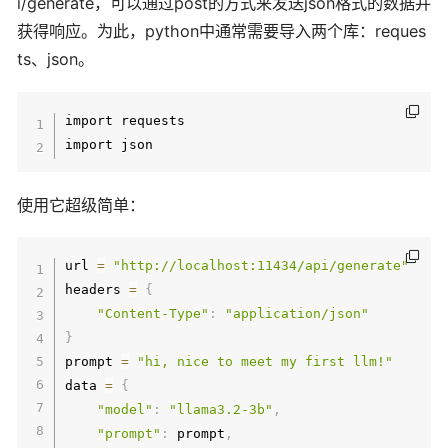
i/generate，可以通过post的方式来发送json格式的数据并
获得响应。为此，python中通常需要导入两个库：reques
ts、json。
import requests

使用它超级简单：
url 
=
"http://localhost:11434/api/generate"
headers 
=
{
"Content-Type"
:
"application/json"
}
prompt 
=
"hi, nice to meet my first llm!"
data 
=
{
"model"
:
"llama3.2-3b"
,
"prompt"
:
 prompt
,