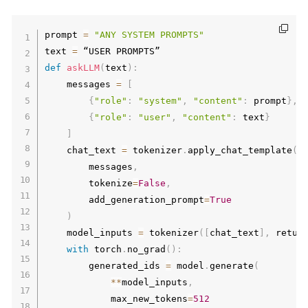
prompt 
=
"ANY SYSTEM PROMPTS"
text 
=
def
askLLM
(
text
)
:
    messages 
=
[
{
"role"
:
"system"
,
"content"
:
 prompt
}
,
{
"role"
:
"user"
,
"content"
:
 text
}
]
    chat_text 
=
 tokenizer
.
apply_chat_template
(
        messages
,
        tokenize
=
False
,
        add_generation_prompt
=
True
)
    model_inputs 
=
 tokenizer
(
[
chat_text
]
,
 retur
with
 torch
.
no_grad
(
)
:
        generated_ids 
=
 model
.
generate
(
**
model_inputs
,
            max_new_tokens
=
512