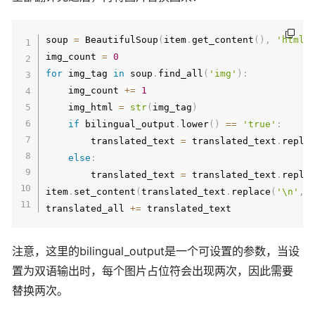
soup 
=
 BeautifulSoup
(
item
.
get_content
(
)
,
'html.
img_count 
=
0
for
 img_tag 
in
 soup
.
find_all
(
'img'
)
:
    img_count 
+=
1
    img_html 
=
str
(
img_tag
)
if
 bilingual_output
.
lower
(
)
==
'true'
:
        translated_text 
=
 translated_text
.
repla
else
:
        translated_text 
=
 translated_text
.
repla
item
.
set_content
(
translated_text
.
replace
(
'\n'
,
translated_all 
+=
注意，这里的bilingual_output是一个可设置的参数，当设
置为双语输出时，每个图片占位符会出现两次，因此需要
替换两次。