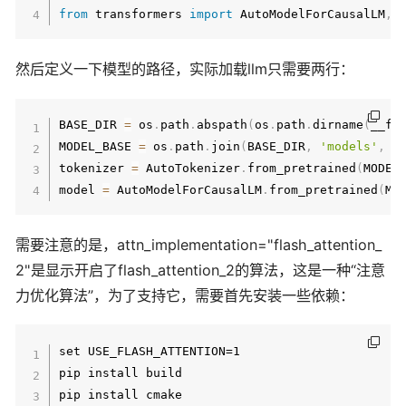
from
 transformers 
import
 AutoModelForCausalLM
,
然后定义一下模型的路径，实际加载llm只需要两行：
BASE_DIR 
=
 os
.
path
.
abspath
(
os
.
path
.
dirname
(
__fi
MODEL_BASE 
=
 os
.
path
.
join
(
BASE_DIR
,
'models'
,
'
tokenizer 
=
 AutoTokenizer
.
from_pretrained
(
MODEL
model 
=
 AutoModelForCausalLM
.
from_pretrained
(
MO
需要注意的是，attn_implementation="flash_attention_
2"是显示开启了flash_attention_2的算法，这是一种“注意
力优化算法”，为了支持它，需要首先安装一些依赖：
set USE_FLASH_ATTENTION=1

pip install build

pip install cmake
