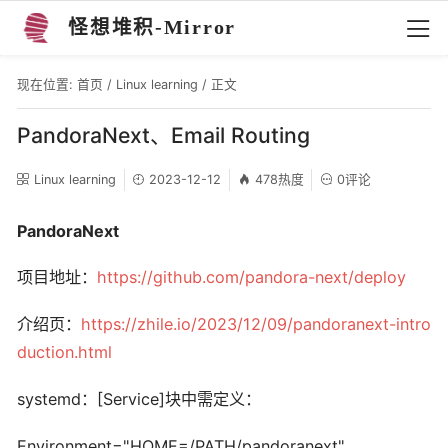
怪想堆积-Mirror
现在位置:
首页
/
Linux learning
/ 正文
PandoraNext、Email Routing
Linux learning
2023-12-12
478热度
0评论
PandoraNext
项目地址：
https://github.com/pandora-next/deploy
介绍页：
https://zhile.io/2023/12/09/pandoranext-intro
duction.html
systemd：[Service]块中需定义：
Environment="HOME=/PATH/pandoranext"