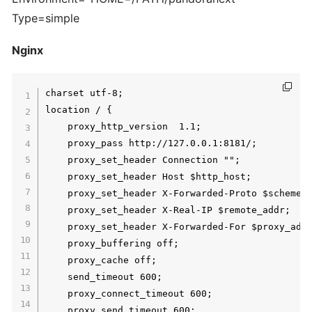
Type=simple
Nginx
charset utf-8;

location / {

	proxy_http_version 	1.1;

	proxy_pass http://127.0.0.1:8181/;

	proxy_set_header Connection	"";

	proxy_set_header Host $http_host;

	proxy_set_header X-Forwarded-Proto $scheme;

	proxy_set_header X-Real-IP $remote_addr;

	proxy_set_header X-Forwarded-For $proxy_add_x_forwarded_for;

	proxy_buffering off;

	proxy_cache off;

	send_timeout 600;

	proxy_connect_timeout 600;

	proxy_send_timeout 600;
