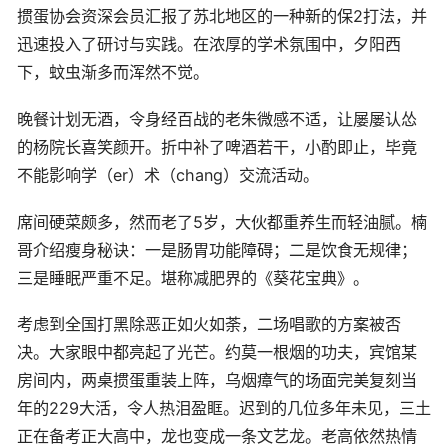
掼蛋协会资深会员汇报了苏北地区的一种新的保2打法，并
迅速投入了研讨与实践。在浓厚的学术氛围中，夕阳西
下，蚊虫渐多而浑然不觉。
晚餐计划无酒，令身经百战的老朱微感不适，让屡屡认怂
的杨院长喜笑颜开。折中补了啤酒若干，小酌即止，毕竟
不能影响学（er）术（chang）交流活动。
席间硬菜颇多，然而老了5岁，大伙都重养生而轻油腻。楠
哥介绍瘦身秘诀：一是肠胃功能障碍；二是饮食无规律；
三是睡眠严重不足。堪称减肥界的《葵花宝典》。
考虑到全国打黑除恶正如火如荼，二场唱歌的方案被否
决。大家眼中都亮起了光芒。约莫一根烟的功夫，宾馆某
房间内，两桌掼蛋重装上阵，乌烟瘴气的场面完美复刻当
年的229大活，令人热泪盈眶。迟到的几位多年未见，三土
正在备考正大高中，龙也变成一条文艺龙。老高依然热情