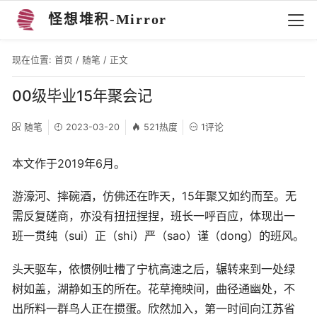
怪想堆积-Mirror
现在位置:
首页
/
随笔
/ 正文
00级毕业15年聚会记
随笔
2023-03-20
521热度
1评论
本文作于2019年6月。
游濠河、摔碗酒，仿佛还在昨天，15年聚又如约而至。无
需反复磋商，亦没有扭扭捏捏，班长一呼百应，体现出一
班一贯纯（sui）正（shi）严（sao）谨（dong）的班风。
头天驱车，依惯例吐槽了宁杭高速之后，辗转来到一处绿
树如盖，湖静如玉的所在。花草掩映间，曲径通幽处，不
出所料一群鸟人正在掼蛋。欣然加入，第一时间向江苏省