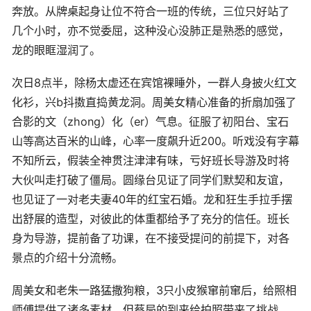
奔放。从牌桌起身让位不符合一班的传统，三位只好站了
几个小时，亦不觉委屈，这种没心没肺正是熟悉的感觉，
龙的眼眶湿润了。
次日8点半，除杨太虚还在宾馆裸睡外，一群人身披火红文
化衫，兴b抖擞直捣黄龙洞。周美女精心准备的折扇加强了
合影的文（zhong）化（er）气息。征服了初阳台、宝石
山等高达百米的山峰，心率一度飙升近200。听戏没有字幕
不知所云，假装全神贯注津津有味，亏好班长导游及时将
大伙叫走打破了僵局。圆缘台见证了同学们默契和友谊，
也见证了一对老夫妻40年的红宝石婚。龙和狂生手拉手摆
出舒展的造型，对彼此的体重都给予了充分的信任。班长
身为导游，提前备了功课，在不接受提问的前提下，对各
景点的介绍十分流畅。
周美女和老朱一路猛撒狗粮，3只小皮猴窜前窜后，给照相
师傅提供了诸多素材。但蔡局的到来给拍照带来了挑战。