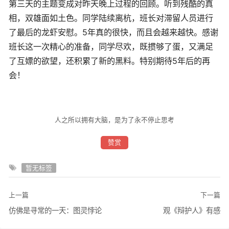
第三天的主题变成对昨天晚上过程的回顾。听到残酷的真
相，双雄面如土色。同学陆续离杭，班长对滞留人员进行
了最后的龙虾安慰。5年真的很快，而且会越来越快。感谢
班长这一次精心的准备，同学尽欢，既掼够了蛋，又满足
了互嫖的欲望，还积累了新的黑料。特别期待5年后的再
会！
人之所以拥有大脑，是为了永不停止思考
赞赏
暂无标签
上一篇
下一篇
仿佛是寻常的一天：图灵悖论
观《辩护人》有感