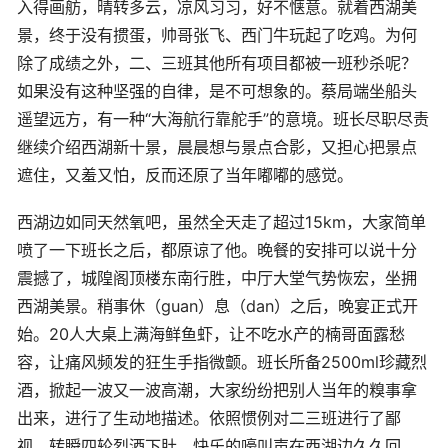
入得画舫，晴转多云，凉风习习，好不惬意。就着西湖美
景，终于没有掼蛋，帅哥张飞、西门牛玩起了吃鸡。为何
除了成绩之外，二、三班其他所有项目都被一班秒杀呢？
如果没有这种坚强的自律，是不可想象的。蔡局端坐船头
遥望远方，有一种“大海航行靠舵手”的意境。班长尽职尽责
继续介绍西湖新十景，晨晨想与景点合影，又担心把景点
遮住，又羞又怕，反而还原了当年嘟嘟的感觉。
西湖边如同天然氧吧，虽然全天走了超过15km，大家简单
喷了一下班长之后，都原谅了他。晚餐的安排可以说十分
震撼了，城隍阁顶楼东南行胜，中厅大堂气势恢宏，坐拥
西湖美景。稍事休（guan）息（dan）之后，晚宴正式开
始。20人大桌上满海鲜鱼虾，让不吃水产的楠哥面露愁
容，让痛风频发的狂生手指微颤。班长所备2500ml珍藏烈
酒，掀起一波又一波高潮，大家纷纷把别人当年的糗事拿
出来，进行了生动地描述。依照惯例对二三班进行了鄙
视。转瞬四轮烈酒下肚，快乐的嚎叫声在西湖边久久回