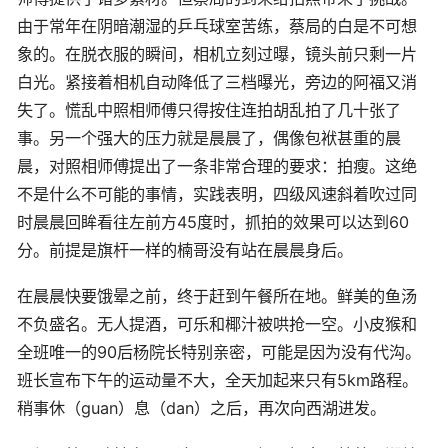
由于常年在阴暗潮湿的乒乓球室苦练，蔡局的白是不可想
象的。在脱衣服的瞬间，相机立刻过曝，镜头前只剩一片
白光。紧接着相机自动降低了三档曝光，旁边的阿福又消
失了。慌乱中照相师傅只得按住连拍胡乱拍了几十张了
事。另一个强大的压力就是晨晨了，偶像包袱甚重的晨
晨，对照相师傅提出了一条非常合理的要求：拍瘦。这绝
不是什么不可能的事情，实践表明，四级风速斜着吹过同
时晨晨回眸看往左前方45度时，抓拍的效果可以达到60
分。前提是旗杆一样的楠哥没有站在晨晨身后。
在晨晨快要饿晕之前，终于赶到午餐所在地。鲜美的鱼汤
不负盛名。无人提酒，可乐和椰汁被哄抢一空。小皮猴和
全班唯一的90后杨院长特别亲密，可能是因为没有代沟。
班长宣布下午的运动量不大，全天加起来只有5km路程。
稍事休（guan）息（dan）之后，再次向西湖进发。