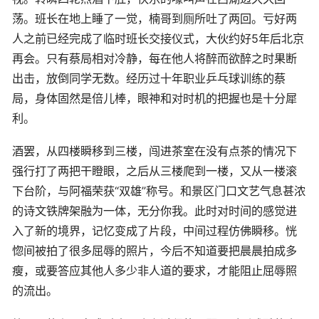
荡。班长在地上睡了一觉，楠哥到厕所吐了两回。亏好两
人之前已经完成了临时班长交接仪式，大伙约好5年后北京
再会。只有蔡局相对冷静，每在他人将醉而欲醉之时果断
出击，放倒同学无数。经历过十年职业乒乓球训练的蔡
局，身体固然是倍儿棒，眼神和对时机的把握也是十分犀
利。
酒罢，从四楼瞬移到三楼，闯进茶室在没有点茶的情况下
强行打了两把干瞪眼，之后从三楼爬到一楼，又从一楼滚
下台阶，与阿福荣获“双雄”称号。和景区门口文艺气息甚浓
的诗文铁牌架融为一体，无分你我。此时对时间的感觉进
入了新的境界，记忆变成了片段，中间过程仿佛瞬移。恍
惚间被拍了很多屈辱的照片，今后不知道要把晨晨拍成多
瘦，或要答应其他人多少非人道的要求，才能阻止屈辱照
的流出。