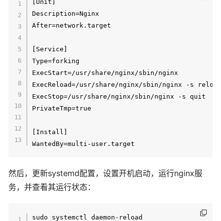
[Unit]

Description=Nginx

After=network.target

[Service]

Type=forking

ExecStart=/usr/share/nginx/sbin/nginx

ExecReload=/usr/share/nginx/sbin/nginx -s reload
ExecStop=/usr/share/nginx/sbin/nginx -s quit

PrivateTmp=true

[Install]

然后，更新systemd配置，设置开机启动，运行nginx服
务，并查看其运行状态：
sudo systemctl daemon-reload
