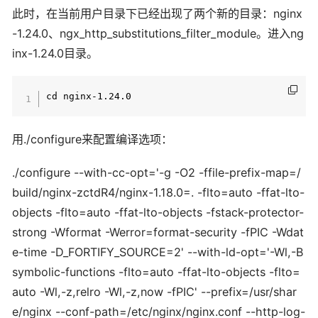
此时，在当前用户目录下已经出现了两个新的目录：nginx
-1.24.0、ngx_http_substitutions_filter_module。进入ng
inx-1.24.0目录。
用./configure来配置编译选项：
./configure --with-cc-opt='-g -O2 -ffile-prefix-map=/
build/nginx-zctdR4/nginx-1.18.0=. -flto=auto -ffat-lto-
objects -flto=auto -ffat-lto-objects -fstack-protector-
strong -Wformat -Werror=format-security -fPIC -Wdat
e-time -D_FORTIFY_SOURCE=2' --with-ld-opt='-Wl,-B
symbolic-functions -flto=auto -ffat-lto-objects -flto=
auto -Wl,-z,relro -Wl,-z,now -fPIC' --prefix=/usr/shar
e/nginx --conf-path=/etc/nginx/nginx.conf --http-log-