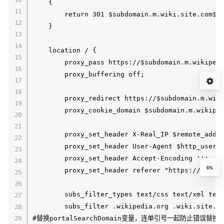
    {

        return 301 $subdomain.m.wiki.site.com$re
    }

    location / {

        proxy_pass https://$subdomain.m.wikipedi
        proxy_buffering off;

        proxy_redirect https://$subdomain.m.wiki
        proxy_cookie_domain $subdomain.m.wikiped
        proxy_set_header X-Real_IP $remote_addr;
        proxy_set_header User-Agent $http_user_a
        proxy_set_header Accept-Encoding ''; 

6%
        proxy_set_header referer "https://$proxy
        subs_filter_types text/css text/xml text
        subs_filter .wikipedia.org .wiki.site.co
#替换portalSearchDomain变量，连单引号一起防止错误替换
