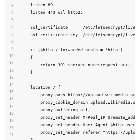
    listen 80;

    listen 443 ssl http2;

    ssl_certificate      /etc/letsencrypt/live/w
    ssl_certificate_key  /etc/letsencrypt/live/w
    if ($http_x_forwarded_proto = 'http')

    {

        return 301 $server_name$request_uri;

    }

    location / {

        proxy_pass https://upload.wikimedia.org;
        proxy_cookie_domain upload.wikimedia.org
        proxy_buffering off;

        proxy_set_header X-Real_IP $remote_addr;
        proxy_set_header User-Agent $http_user_a
        proxy_set_header referer "https://upload
    }
