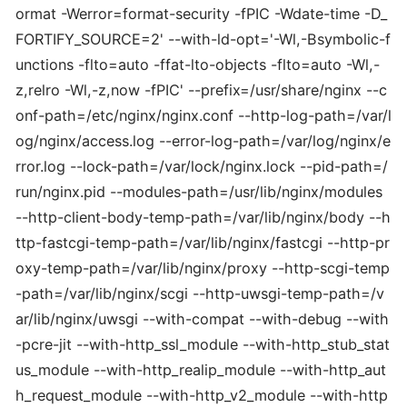
ormat -Werror=format-security -fPIC -Wdate-time -D_
FORTIFY_SOURCE=2' --with-ld-opt='-Wl,-Bsymbolic-f
unctions -flto=auto -ffat-lto-objects -flto=auto -Wl,-
z,relro -Wl,-z,now -fPIC' --prefix=/usr/share/nginx --c
onf-path=/etc/nginx/nginx.conf --http-log-path=/var/l
og/nginx/access.log --error-log-path=/var/log/nginx/e
rror.log --lock-path=/var/lock/nginx.lock --pid-path=/
run/nginx.pid --modules-path=/usr/lib/nginx/modules
--http-client-body-temp-path=/var/lib/nginx/body --h
ttp-fastcgi-temp-path=/var/lib/nginx/fastcgi --http-pr
oxy-temp-path=/var/lib/nginx/proxy --http-scgi-temp
-path=/var/lib/nginx/scgi --http-uwsgi-temp-path=/v
ar/lib/nginx/uwsgi --with-compat --with-debug --with
-pcre-jit --with-http_ssl_module --with-http_stub_stat
us_module --with-http_realip_module --with-http_aut
h_request_module --with-http_v2_module --with-http