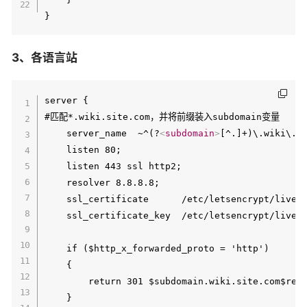
3、各语言站
server {

#匹配*.wiki.site.com，并将前缀装入subdomain变量

    server_name  ~^(?
<
subdomain
>
[^.]+)\.wiki\.si
    listen 80;

    listen 443 ssl http2;

    resolver 8.8.8.8;

    ssl_certificate      /etc/letsencrypt/live/w
    ssl_certificate_key  /etc/letsencrypt/live/w
    if ($http_x_forwarded_proto = 'http')

    {

        return 301 $subdomain.wiki.site.com$requ
    }
