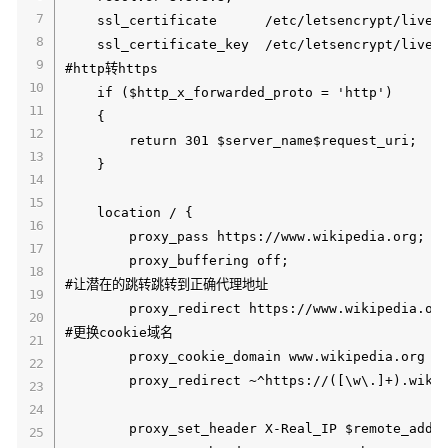
    ssl_certificate      /etc/letsencrypt/live/w
    ssl_certificate_key  /etc/letsencrypt/live/w
#http转https    

    if ($http_x_forwarded_proto = 'http')

    {

        return 301 $server_name$request_uri;

    }

    location / {

        proxy_pass https://www.wikipedia.org;

        proxy_buffering off;

#让潜在的跳转跳转到正确代理地址

        proxy_redirect https://www.wikipedia.org
#更换cookie域名

        proxy_cookie_domain www.wikipedia.org wi
        proxy_redirect ~^https://([\w\.]+).wikip
        proxy_set_header X-Real_IP $remote_addr;