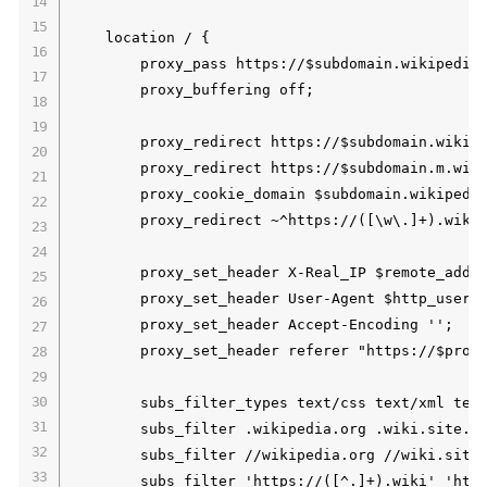
    location / {

        proxy_pass https://$subdomain.wikipedia.
        proxy_buffering off;

        proxy_redirect https://$subdomain.wikipe
        proxy_redirect https://$subdomain.m.wiki
        proxy_cookie_domain $subdomain.wikipedia
        proxy_redirect ~^https://([\w\.]+).wikip
        proxy_set_header X-Real_IP $remote_addr;
        proxy_set_header User-Agent $http_user_a
        proxy_set_header Accept-Encoding ''; 

        proxy_set_header referer "https://$proxy
        subs_filter_types text/css text/xml text
        subs_filter .wikipedia.org .wiki.site.co
        subs_filter //wikipedia.org //wiki.site.
        subs_filter 'https://([^.]+).wiki' 'http