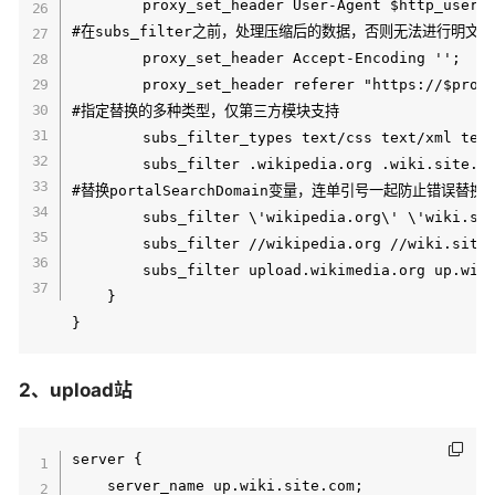
        proxy_set_header User-Agent $http_user_a
#在subs_filter之前，处理压缩后的数据，否则无法进行明文替
        proxy_set_header Accept-Encoding '';

        proxy_set_header referer "https://$proxy
#指定替换的多种类型，仅第三方模块支持

        subs_filter_types text/css text/xml text
        subs_filter .wikipedia.org .wiki.site.co
#替换portalSearchDomain变量，连单引号一起防止错误替换

        subs_filter \'wikipedia.org\' \'wiki.sit
        subs_filter //wikipedia.org //wiki.site.
        subs_filter upload.wikimedia.org up.wiki
    }

2、upload站
server {

    server_name up.wiki.site.com;
