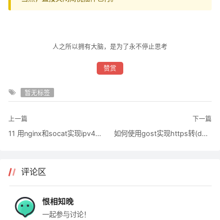
人之所以拥有大脑，是为了永不停止思考
赞赏
暂无标签
上一篇
下一篇
11 用nginx和socat实现ipv4与ipv6的转换
如何使用gost实现https转(dai)发(li)
评论区
恨相知晚
一起参与讨论！