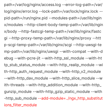
path=/var/log/nginx/access.log --error-log-path=/var/
log/nginx/error.log --lock-path=/var/lock/nginx.lock --
pid-path=/run/nginx.pid --modules-path=/usr/lib/ngin
x/modules --http-client-body-temp-path=/var/lib/ngin
x/body --http-fastcgi-temp-path=/var/lib/nginx/fastc
gi --http-proxy-temp-path=/var/lib/nginx/proxy --htt
p-scgi-temp-path=/var/lib/nginx/scgi --http-uwsgi-te
mp-path=/var/lib/nginx/uwsgi --with-compat --with-d
ebug --with-pcre-jit --with-http_ssl_module --with-ht
tp_stub_status_module --with-http_realip_module --wi
th-http_auth_request_module --with-http_v2_module
--with-http_dav_module --with-http_slice_module --w
ith-threads --with-http_addition_module --with-http_
gunzip_module --with-http_gzip_static_module --with
-http_sub_module
--add-module=../ngx_http_substitut
ions_filter_module