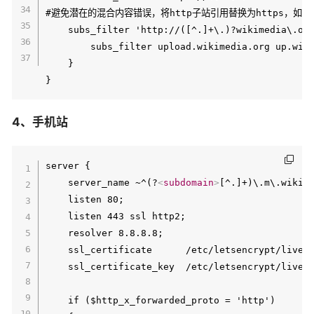
#避免潜在的混合内容错误，将http子站引用替换为https，如果
	subs_filter 'http://([^.]+\.)?wikimedia\.org' 'https://$1wikimedia.org' igr;

        subs_filter upload.wikimedia.org up.wiki
    }

4、手机站
server {

    server_name ~^(?
<
subdomain
>
[^.]+)\.m\.wiki\.
    listen 80;

    listen 443 ssl http2;

    resolver 8.8.8.8;

    ssl_certificate      /etc/letsencrypt/live/w
    ssl_certificate_key  /etc/letsencrypt/live/w
    if ($http_x_forwarded_proto = 'http')
